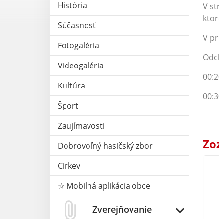
História
V st
ktor
Súčasnosť
V pr
Fotogaléria
Odch
Videogaléria
00:
Kultúra
00:3
Šport
Zaujímavosti
Zo
Dobrovoľný hasičský zbor
Cirkev
☆ Mobilná aplikácia obce
Zverejňovanie