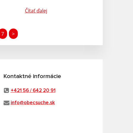
Čítať ďalej
7
>
Kontaktné informácie
+421 56 / 642 20 91
info@obecsuche.sk