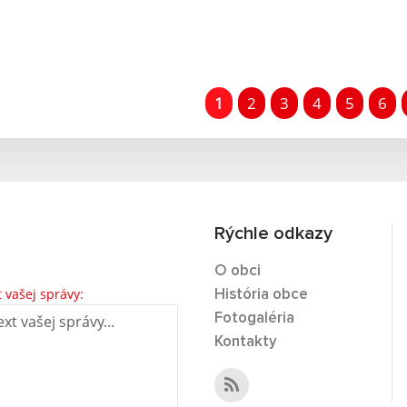
1
2
3
4
5
6
Rýchle odkazy
O obci
t vašej správy:
História obce
Fotogaléria
Kontakty