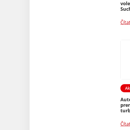
vole
Suc
Číta
Ak
Aut
prer
tur
Číta