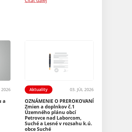
Čítať ďalej
L 2026
Aktuality
03. JÚL 2026
u a
OZNÁMENIE O PREROKOVANÍ
Zmien a doplnkov č.1
Územného plánu obcí
Petrovce nad Laborcom,
Suché a Lesné v rozsahu k.ú.
obce Suché