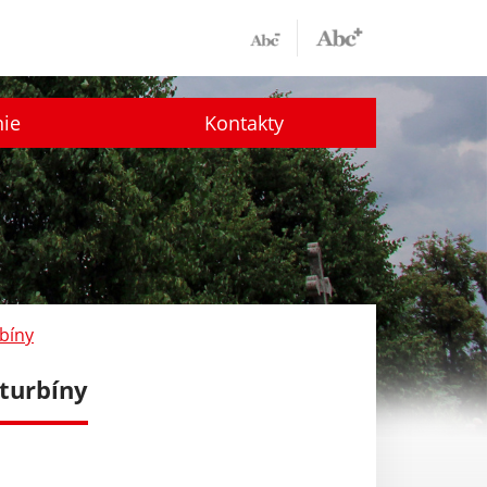
nie
Kontakty
bíny
 turbíny