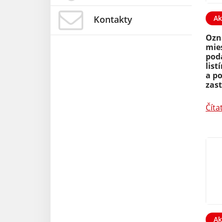
Kontakty
Ak
Ozn
mie
pod
list
a p
zas
Číta
Ak