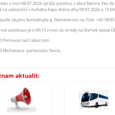
redu v noci 08.07.2026 vyráža autobus z obce Nacina Ves do
é sa uskutoční v Incheba Expo Aréne dňa 09.07.2026 o 10:00
ípade záujmu kontaktujte p. Demeterovú na čísle: +4219035
od autobusu je o 00:15 v noci zo stredy na štvrtok spoza 
20 Petrovce nad Laborcom
0 Michalovce -parkovisko Tesco.
znam aktualít: