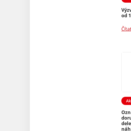
Výz
od 1
Číta
Ak
Ozn
dor
dele
náh