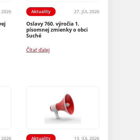
L 2026
Aktuality
27. JÚL 2026
vej
Oslavy 760. výročia 1.
písomnej zmienky o obci
Suché
Čítať ďalej
L 2026
Aktuality
13. JÚL 2026