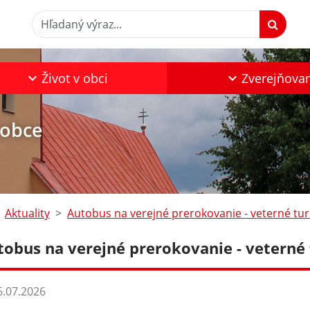
Hľadaný výraz...
Život v obci
Zverejňova
 obce
Aktuality
Autobus na verejné prerokovanie - veterné tur
tobus na verejné prerokovanie - veterné
.07.2026