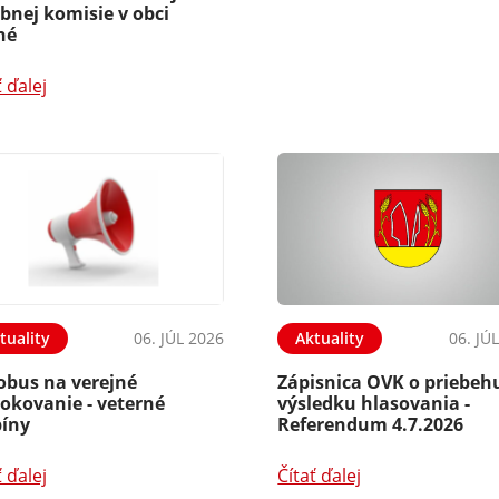
bnej komisie v obci
hé
ť ďalej
tuality
06. JÚL 2026
Aktuality
06. JÚ
obus na verejné
Zápisnica OVK o priebeh
okovanie - veterné
výsledku hlasovania -
bíny
Referendum 4.7.2026
ť ďalej
Čítať ďalej