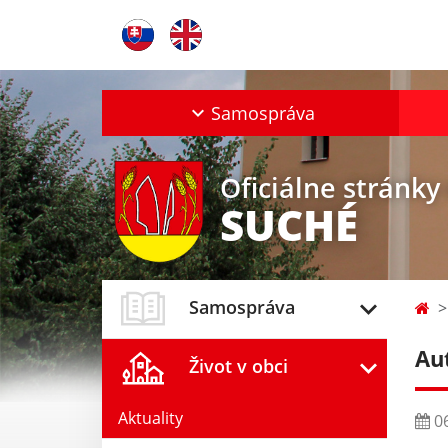
Samospráva
Oficiálne stránky
SUCHÉ
Samospráva
Au
Život v obci
Aktuality
06