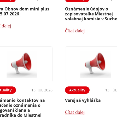
va Obnov dom mini plus
Oznámenie údajov o
5.07.2026
zapisovateľke Miestnej
volebnej komisie v Suc
ť ďalej
Čítať ďalej
tuality
13. JÚL 2026
Aktuality
13. JÚ
ámenie kontaktov na
Verejná vyhláška
učenie oznámenia o
govaní člena a
Čítať ďalej
radníka do Miestnej