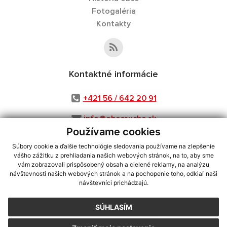
Fotogaléria
Kontakty
Kontaktné informácie
+421 56 / 642 20 91
info@obecsuche.sk
Používame cookies
Súbory cookie a ďalšie technológie sledovania používame na zlepšenie
vášho zážitku z prehliadania našich webových stránok, na to, aby sme
využite možnosť získavania aktuálnych informácií s využitím RSS
,
vám zobrazovali prispôsobený obsah a cielené reklamy, na analýzu
CMS systém (redakčný) systém ECHELON 2,
Mapa stránok
,
web portál
,
návštevnosti našich webových stránok a na pochopenie toho, odkiaľ naši
návštevníci prichádzajú.
webhosting
,
webex.digital, s.r.o.
,
domény
,
registrácia domény
,
spoločnosť webex.digital, s.r.o.
,
technický prevádzkovateľ
SÚHLASÍM
Posledná aktualizácia:
31.07.2026