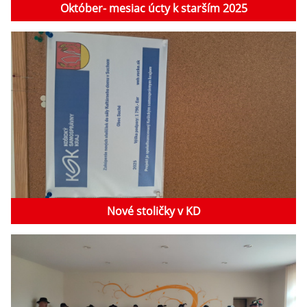
Október- mesiac úcty k starším 2025
Nové stoličky v KD