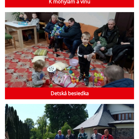
K mohylám a vínu
Detská besiedka