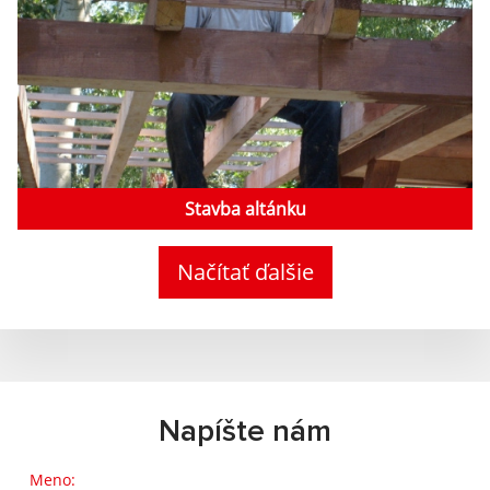
Stavba altánku
Načítať ďalšie
Napíšte nám
Meno: