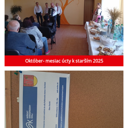
Október- mesiac úcty k starším 2025