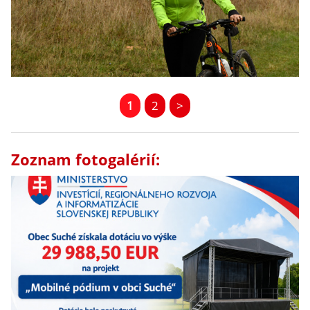
1
2
>
Zoznam fotogalérií: