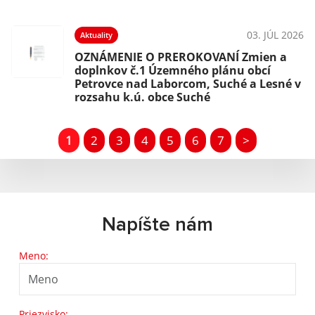
03. JÚL 2026
Aktuality
OZNÁMENIE O PREROKOVANÍ Zmien a
doplnkov č.1 Územného plánu obcí
Petrovce nad Laborcom, Suché a Lesné v
rozsahu k.ú. obce Suché
1
2
3
4
5
6
7
>
Napíšte nám
Meno:
Priezvisko: