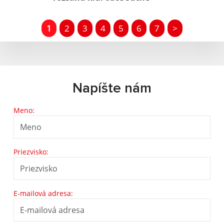
1
2
3
4
5
6
7
>
Napíšte nám
Meno:
Priezvisko:
E-mailová adresa: