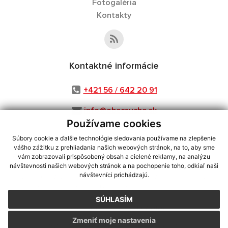
Fotogaléria
Kontakty
Kontaktné informácie
+421 56 / 642 20 91
info@obecsuche.sk
Používame cookies
Súbory cookie a ďalšie technológie sledovania používame na zlepšenie
vášho zážitku z prehliadania našich webových stránok, na to, aby sme
využite možnosť získavania aktuálnych informácií s využitím RSS
,
vám zobrazovali prispôsobený obsah a cielené reklamy, na analýzu
CMS systém (redakčný) systém ECHELON 2,
Mapa stránok
,
web portál
,
návštevnosti našich webových stránok a na pochopenie toho, odkiaľ naši
návštevníci prichádzajú.
webhosting
,
webex.digital, s.r.o.
,
domény
,
registrácia domény
,
spoločnosť webex.digital, s.r.o.
,
technický prevádzkovateľ
SÚHLASÍM
Posledná aktualizácia:
31.07.2026
Zmeniť moje nastavenia
Vytlačiť stránku
|
Vyhlásenie o prístupnosti